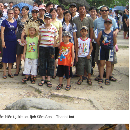
ắm biển tại khu du lịch Sầm Sơn – Thanh Hoá