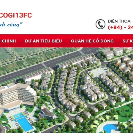
ĐIỆN THOẠI
(+84) - 2
 CHÍNH
DỰ ÁN TIÊU BIỂU
QUAN HỆ CỔ ĐÔNG
SỰ 