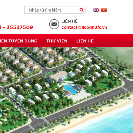
LIÊN HỆ
4 - 35537509
contact@licogi13fc.vn
KIỆN TUYỂN DỤNG
THƯ VIỆN
LIÊN HỆ