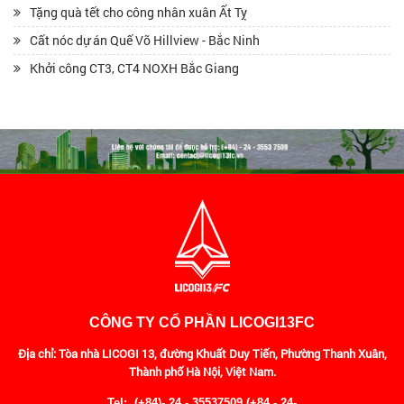
Tặng quà tết cho công nhân xuân Ất Tỵ
Cất nóc dự án Quế Võ Hillview - Bắc Ninh
Khởi công CT3, CT4 NOXH Bắc Giang
CÔNG TY CỔ PHẦN LICOGI13FC
Địa chỉ: Tòa nhà LICOGI 13, đường Khuất Duy Tiến, Phường Thanh Xuân,
Thành phố Hà Nội, Việt Nam.
Tel: (+84)- 24 - 35537509 (+84 - 24-