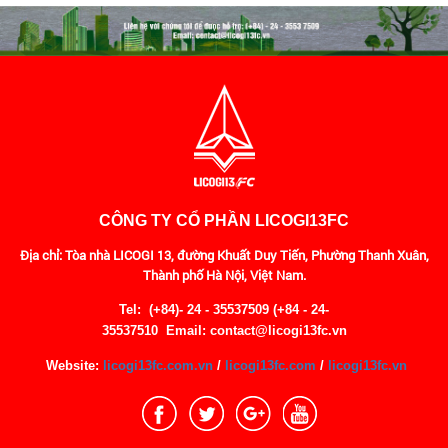
CÔNG TY CỔ PHẦN LICOGI13FC
Địa chỉ: Tòa nhà LICOGI 13, đường Khuất Duy Tiến, Phường Thanh Xuân,
Thành phố Hà Nội, Việt Nam.
Tel: (+84)- 24 - 35537509 (+84 - 24-
35537510
Email: contact@licogi13fc.vn
Website:
licogi13fc.com.vn
/
licogi13fc.com
/
licogi13fc.vn