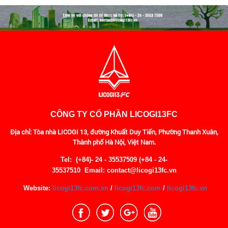
CÔNG TY CỔ PHẦN LICOGI13FC
Địa chỉ: Tòa nhà LICOGI 13, đường Khuất Duy Tiến, Phường Thanh Xuân,
Thành phố Hà Nội, Việt Nam.
Tel: (+84)- 24 - 35537509 (+84 - 24-
35537510
Email: contact@licogi13fc.vn
Website:
licogi13fc.com.vn
/
licogi13fc.com
/
licogi13fc.vn