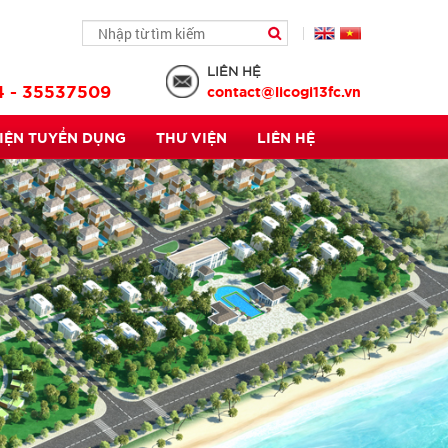
LIÊN HỆ
4 - 35537509
contact@licogi13fc.vn
KIỆN TUYỂN DỤNG
THƯ VIỆN
LIÊN HỆ