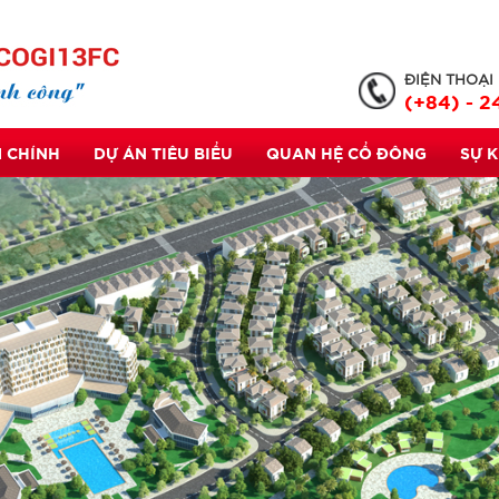
ĐIỆN THOẠI
(+84) - 2
 CHÍNH
DỰ ÁN TIÊU BIỂU
QUAN HỆ CỔ ĐÔNG
SỰ 